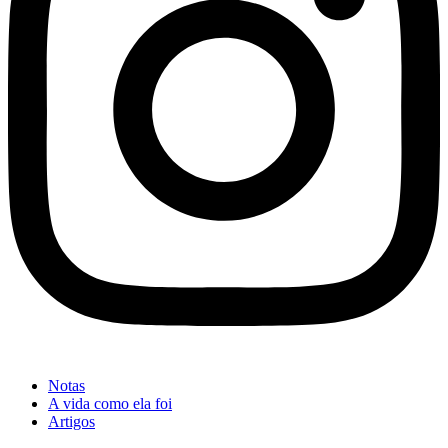
Notas
A vida como ela foi
Artigos