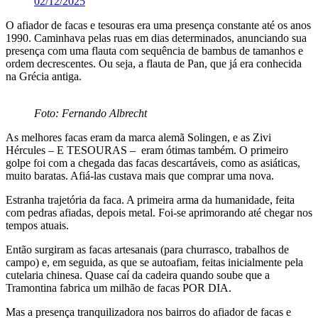
02/12/2025
O afiador de facas e tesouras era uma presença constante até os anos
1990. Caminhava pelas ruas em dias determinados, anunciando sua
presença com uma flauta com sequência de bambus de tamanhos e
ordem decrescentes. Ou seja, a flauta de Pan, que já era conhecida
na Grécia antiga.
Foto: Fernando Albrecht
As melhores facas eram da marca alemã Solingen, e as Zivi
Hércules – E TESOURAS – eram ótimas também. O primeiro
golpe foi com a chegada das facas descartáveis, como as asiáticas,
muito baratas. Afiá-las custava mais que comprar uma nova.
Estranha trajetória da faca. A primeira arma da humanidade, feita
com pedras afiadas, depois metal. Foi-se aprimorando até chegar nos
tempos atuais.
Então surgiram as facas artesanais (para churrasco, trabalhos de
campo) e, em seguida, as que se autoafiam, feitas inicialmente pela
cutelaria chinesa. Quase caí da cadeira quando soube que a
Tramontina fabrica um milhão de facas POR DIA.
Mas a presença tranquilizadora nos bairros do afiador de facas e