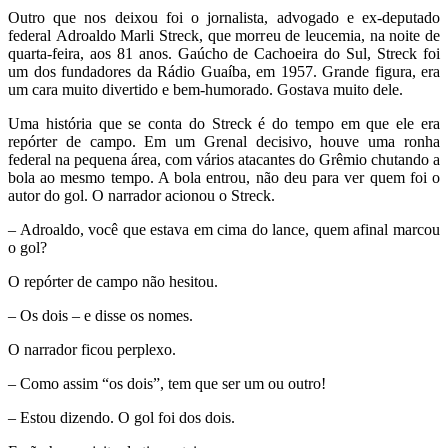
Outro que nos deixou foi o jornalista, advogado e ex-deputado
federal Adroaldo Marli Streck, que morreu de leucemia, na noite de
quarta-feira, aos 81 anos. Gaúcho de Cachoeira do Sul, Streck foi
um dos fundadores da Rádio Guaíba, em 1957. Grande figura, era
um cara muito divertido e bem-humorado. Gostava muito dele.
Uma história que se conta do Streck é do tempo em que ele era
repórter de campo. Em um Grenal decisivo, houve uma ronha
federal na pequena área, com vários atacantes do Grêmio chutando a
bola ao mesmo tempo. A bola entrou, não deu para ver quem foi o
autor do gol. O narrador acionou o Streck.
– Adroaldo, você que estava em cima do lance, quem afinal marcou
o gol?
O repórter de campo não hesitou.
– Os dois – e disse os nomes.
O narrador ficou perplexo.
– Como assim “os dois”, tem que ser um ou outro!
– Estou dizendo. O gol foi dos dois.