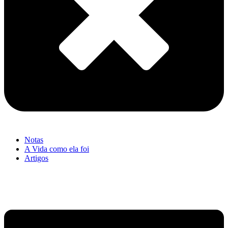
Notas
A Vida como ela foi
Artigos