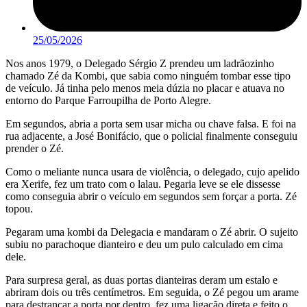
25/05/2026
Nos anos 1979, o Delegado Sérgio Z prendeu um ladrãozinho
chamado Zé da Kombi, que sabia como ninguém tombar esse tipo
de veículo. Já tinha pelo menos meia dúzia no placar e atuava no
entorno do Parque Farroupilha de Porto Alegre.
Em segundos, abria a porta sem usar micha ou chave falsa. E foi na
rua adjacente, a José Bonifácio, que o policial finalmente conseguiu
prender o Zé.
Como o meliante nunca usara de violência, o delegado, cujo apelido
era Xerife, fez um trato com o lalau. Pegaria leve se ele dissesse
como conseguia abrir o veículo em segundos sem forçar a porta. Zé
topou.
Pegaram uma kombi da Delegacia e mandaram o Zé abrir. O sujeito
subiu no parachoque dianteiro e deu um pulo calculado em cima
dele.
Para surpresa geral, as duas portas dianteiras deram um estalo e
abriram dois ou três centímetros. Em seguida, o Zé pegou um arame
para destrancar a porta por dentro, fez uma ligação direta e feito o