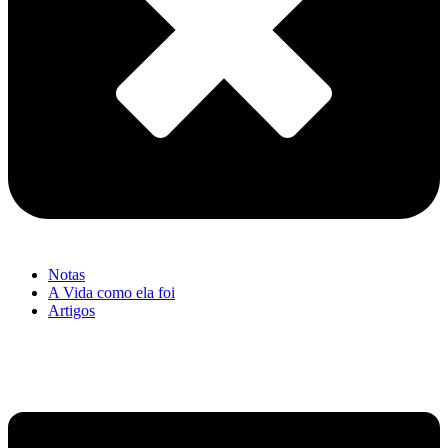
Notas
A Vida como ela foi
Artigos