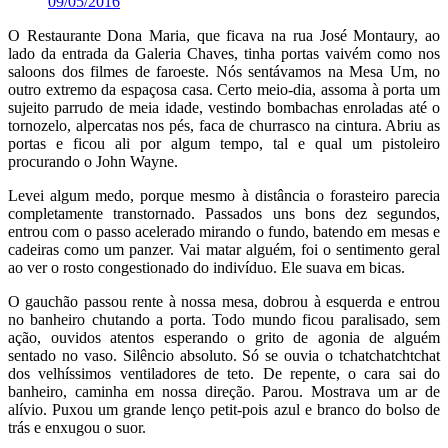
09/05/2016
O Restaurante Dona Maria, que ficava na rua José Montaury, ao
lado da entrada da Galeria Chaves, tinha portas vaivém como nos
saloons dos filmes de faroeste. Nós sentávamos na Mesa Um, no
outro extremo da espaçosa casa. Certo meio-dia, assoma à porta um
sujeito parrudo de meia idade, vestindo bombachas enroladas até o
tornozelo, alpercatas nos pés, faca de churrasco na cintura. Abriu as
portas e ficou ali por algum tempo, tal e qual um pistoleiro
procurando o John Wayne.
Levei algum medo, porque mesmo à distância o forasteiro parecia
completamente transtornado. Passados uns bons dez segundos,
entrou com o passo acelerado mirando o fundo, batendo em mesas e
cadeiras como um panzer. Vai matar alguém, foi o sentimento geral
ao ver o rosto congestionado do indivíduo. Ele suava em bicas.
O gauchão passou rente à nossa mesa, dobrou à esquerda e entrou
no banheiro chutando a porta. Todo mundo ficou paralisado, sem
ação, ouvidos atentos esperando o grito de agonia de alguém
sentado no vaso. Silêncio absoluto. Só se ouvia o tchatchatchtchat
dos velhíssimos ventiladores de teto. De repente, o cara sai do
banheiro, caminha em nossa direção. Parou. Mostrava um ar de
alívio. Puxou um grande lenço petit-pois azul e branco do bolso de
trás e enxugou o suor.