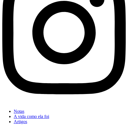
Notas
A vida como ela foi
Artigos