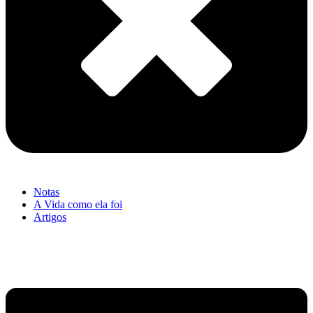
Notas
A Vida como ela foi
Artigos