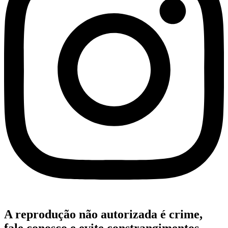
A reprodução não autorizada é crime,
fale conosco e evite constrangimentos.