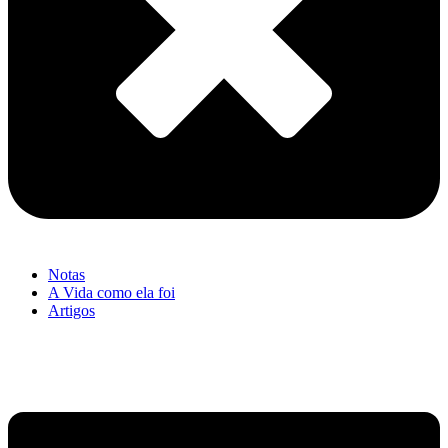
Notas
A Vida como ela foi
Artigos