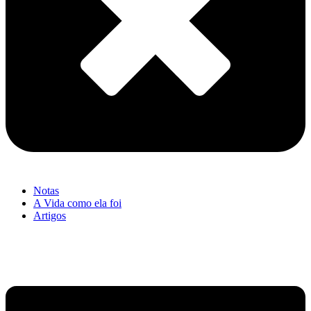
Notas
A Vida como ela foi
Artigos