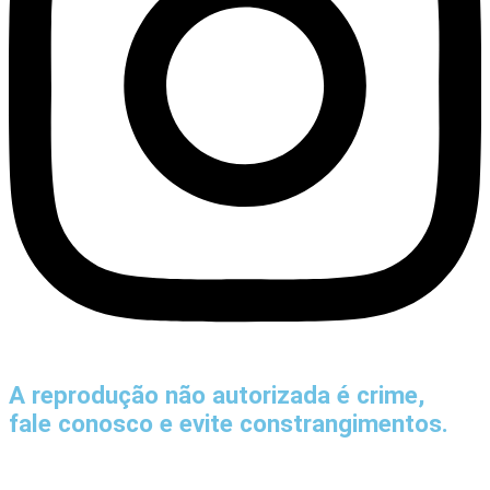
A reprodução não autorizada é crime,
fale conosco e evite constrangimentos.