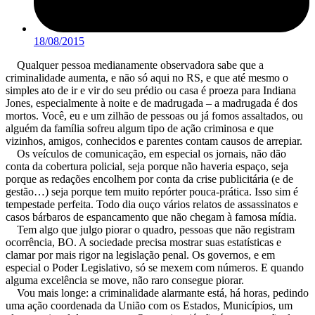
18/08/2015
Qualquer pessoa medianamente observadora sabe que a
criminalidade aumenta, e não só aqui no RS, e que até mesmo o
simples ato de ir e vir do seu prédio ou casa é proeza para Indiana
Jones, especialmente à noite e de madrugada – a madrugada é dos
mortos. Você, eu e um zilhão de pessoas ou já fomos assaltados, ou
alguém da família sofreu algum tipo de ação criminosa e que
vizinhos, amigos, conhecidos e parentes contam causos de arrepiar.
Os veículos de comunicação, em especial os jornais, não dão
conta da cobertura policial, seja porque não haveria espaço, seja
porque as redações encolhem por conta da crise publicitária (e de
gestão…) seja porque tem muito repórter pouca-prática. Isso sim é
tempestade perfeita. Todo dia ouço vários relatos de assassinatos e
casos bárbaros de espancamento que não chegam à famosa mídia.
Tem algo que julgo piorar o quadro, pessoas que não registram
ocorrência, BO. A sociedade precisa mostrar suas estatísticas e
clamar por mais rigor na legislação penal. Os governos, e em
especial o Poder Legislativo, só se mexem com números. E quando
alguma excelência se move, não raro consegue piorar.
Vou mais longe: a criminalidade alarmante está, há horas, pedindo
uma ação coordenada da União com os Estados, Municípios, um