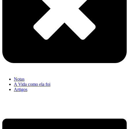
Notas
A Vida como ela foi
Artigos