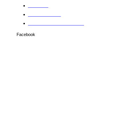
Anuncie
Fale conosco
Política de Privacidade
Facebook