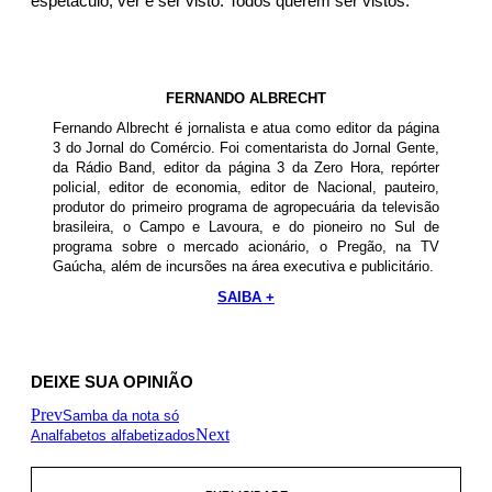
espetáculo, ver e ser visto. Todos querem ser vistos.
FERNANDO ALBRECHT
Fernando Albrecht é jornalista e atua como editor da página
3 do Jornal do Comércio. Foi comentarista do Jornal Gente,
da Rádio Band, editor da página 3 da Zero Hora, repórter
policial, editor de economia, editor de Nacional, pauteiro,
produtor do primeiro programa de agropecuária da televisão
brasileira, o Campo e Lavoura, e do pioneiro no Sul de
programa sobre o mercado acionário, o Pregão, na TV
Gaúcha, além de incursões na área executiva e publicitário.
SAIBA +
DEIXE SUA OPINIÃO
Prev
Samba da nota só
Next
Analfabetos alfabetizados