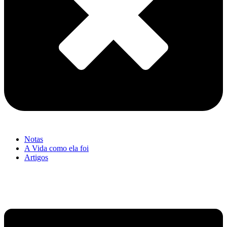
Notas
A Vida como ela foi
Artigos