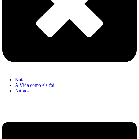
Notas
A Vida como ela foi
Artigos