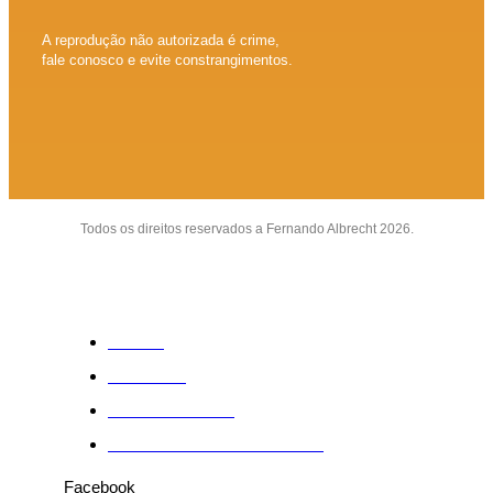
A reprodução não autorizada é crime,
fale conosco e evite constrangimentos.
Todos os direitos reservados a Fernando Albrecht 2026.
Sobre
Anuncie
Fale conosco
Política de Privacidade
Facebook