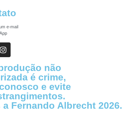
tato
um e-mail
App
eprodução não
rizada é crime,
 conosco e evite
strangimentos.
 a Fernando Albrecht 2026.