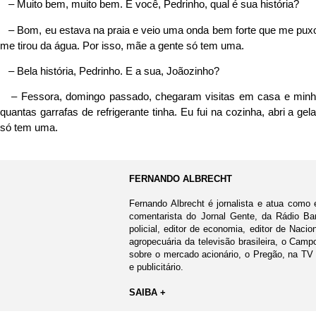
– Muito bem, muito bem. E você, Pedrinho, qual é sua história?
– Bom, eu estava na praia e veio uma onda bem forte que me pu
me tirou da água. Por isso, mãe a gente só tem uma.
– Bela história, Pedrinho. E a sua, Joãozinho?
– Fessora, domingo passado, chegaram visitas em casa e minha 
quantas garrafas de refrigerante tinha. Eu fui na cozinha, abri a gela
só tem uma.
FERNANDO ALBRECHT
Fernando Albrecht é jornalista e atua como 
comentarista do Jornal Gente, da Rádio Ban
policial, editor de economia, editor de Nacio
agropecuária da televisão brasileira, o Cam
sobre o mercado acionário, o Pregão, na TV
e publicitário.
SAIBA +