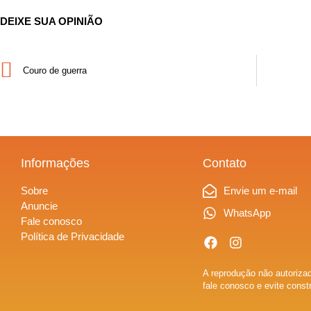
DEIXE SUA OPINIÃO
Couro de guerra
Informações
Contato
Sobre
Envie um e-mail
Anuncie
WhatsApp
Fale conosco
Política de Privacidade
A reprodução não autorizad
fale conosco e evite const