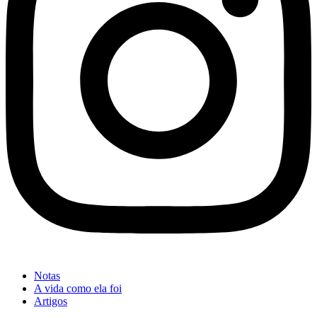
Notas
A vida como ela foi
Artigos