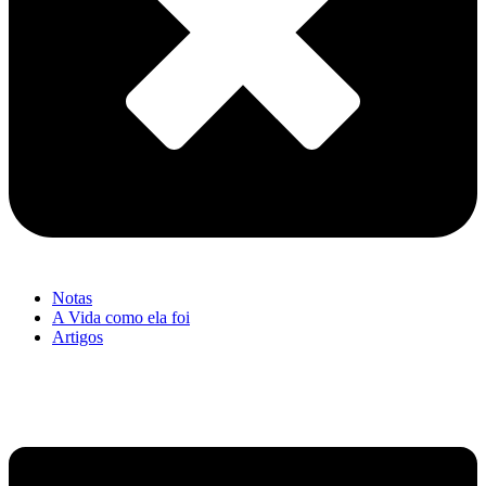
Notas
A Vida como ela foi
Artigos