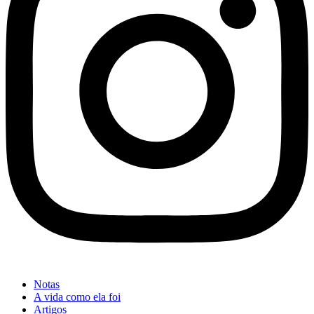
Notas
A vida como ela foi
Artigos