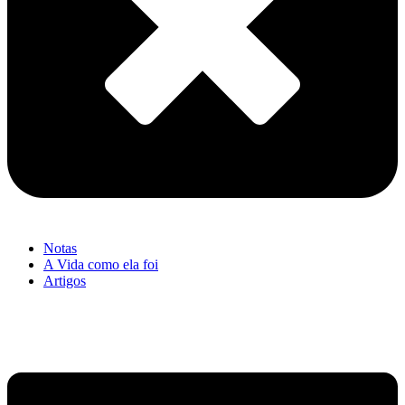
Notas
A Vida como ela foi
Artigos