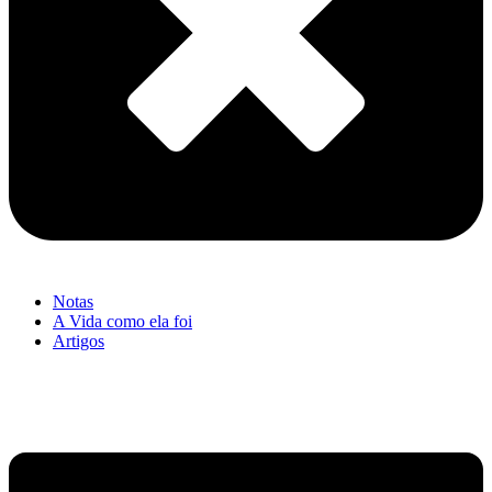
Notas
A Vida como ela foi
Artigos