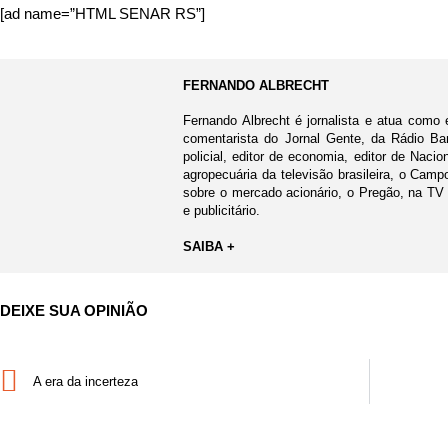
[ad name=”HTML SENAR RS”]
FERNANDO ALBRECHT
Fernando Albrecht é jornalista e atua como 
comentarista do Jornal Gente, da Rádio Ban
policial, editor de economia, editor de Nacio
agropecuária da televisão brasileira, o Cam
sobre o mercado acionário, o Pregão, na TV
e publicitário.
SAIBA +
DEIXE SUA OPINIÃO
A era da incerteza