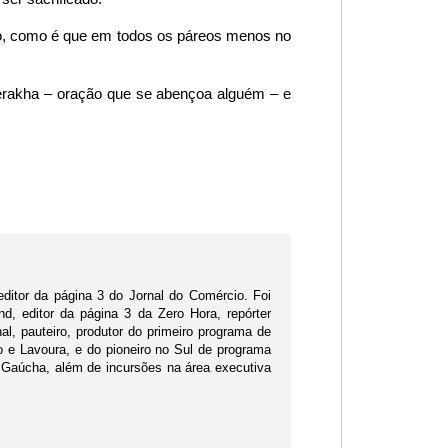
ção, como é que em todos os páreos menos no
erakha – oração que se abençoa alguém – e
editor da página 3 do Jornal do Comércio. Foi
d, editor da página 3 da Zero Hora, repórter
nal, pauteiro, produtor do primeiro programa de
po e Lavoura, e do pioneiro no Sul de programa
 Gaúcha, além de incursões na área executiva