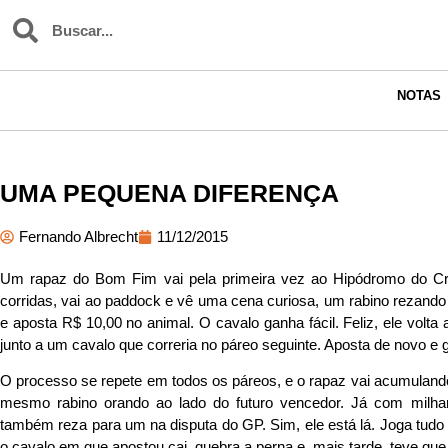
NOTAS
UMA PEQUENA DIFERENÇA
Fernando Albrecht
11/12/2015
Um rapaz do Bom Fim vai pela primeira vez ao Hipódromo do Cri
corridas, vai ao paddock e vê uma cena curiosa, um rabino rezando 
e aposta R$ 10,00 no animal. O cavalo ganha fácil. Feliz, ele volt
junto a um cavalo que correria no páreo seguinte. Aposta de novo e
O processo se repete em todos os páreos, e o rapaz vai acumulan
mesmo rabino orando ao lado do futuro vencedor. Já com milhar
também reza para um na disputa do GP. Sim, ele está lá. Joga tudo 
o cavalo em que apostou cai, quebra a perna e, mais tarde, teve que 