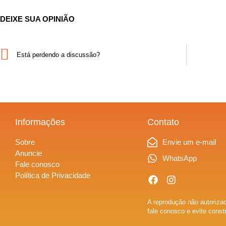
DEIXE SUA OPINIÃO
Está perdendo a discussão?
Informações
Contato
Sobre
Envie um e-mail
Anuncie
WhatsApp
Fale conosco
Política de Privacidade
A reprodução não autorizad
fale conosco e evite const