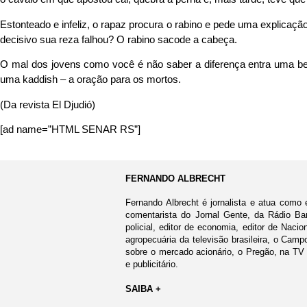
Estonteado e infeliz, o rapaz procura o rabino e pede uma explica
decisivo sua reza falhou? O rabino sacode a cabeça.
O mal dos jovens como você é não saber a diferença entra uma b
uma kaddish – a oração para os mortos.
(Da revista El Djudió)
[ad name=”HTML SENAR RS”]
FERNANDO ALBRECHT
Fernando Albrecht é jornalista e atua como 
comentarista do Jornal Gente, da Rádio Ban
policial, editor de economia, editor de Nacio
agropecuária da televisão brasileira, o Cam
sobre o mercado acionário, o Pregão, na TV
e publicitário.
SAIBA +