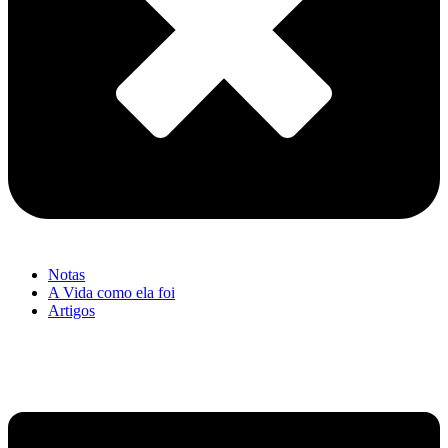
Notas
A Vida como ela foi
Artigos