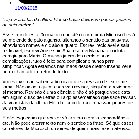
11/03/2015
“…já vi artistas da última Flor do Lácio deixarem passar jacarés
de seis metros”
Esse mundo está tão maluco que até o corretor da Microsoft está
se metendo de pato a ganso, alterando o sentido das palavras,
abreviando nomes e o diabo a quatro. Escrevi reciclável e saiu
reclinável, escrevi Ane e saiu Ana, escrevi Mariana e o idiota
corrigiu para Maria. O mundo já era dos nerds e suas
complicações, tudo é feito para complicar e nunca para
simplificar. Agora estamos nas mãos desse cretino insensível e
burro chamado corretor de texto.
Vocês civis não sabem a bronca que é a revisão de textos de
jornal. Não adianta quem escreveu revisar, ninguém é revisor de
si mesmo. Revisão é uma ciência e não é só porque você está
em algum curso de Letras ou algo assemelhado que sabe revisar.
Já vi artistas da última Flor do Lácio deixarem passar jacarés de
seis metros.
E não esqueçam que revisor só arruma a grafia, concordância
etc. Não pode alterar texto nem o sentido da frase. Só que esses
corretores da Microsoft ou sei eu de quem mais fazem até isso.