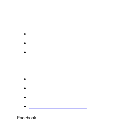
Notas
A vida como ela foi
Artigos
Sobre
Anuncie
Fale conosco
Política de Privacidade
Facebook