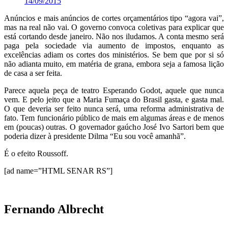
14/09/2015
Anúncios e mais anúncios de cortes orçamentários tipo “agora vai”,
mas na real não vai. O governo convoca coletivas para explicar que
está cortando desde janeiro. Não nos iludamos. A conta mesmo será
paga pela sociedade via aumento de impostos, enquanto as
excelências adiam os cortes dos ministérios. Se bem que por si só
não adianta muito, em matéria de grana, embora seja a famosa lição
de casa a ser feita.
Parece aquela peça de teatro Esperando Godot, aquele que nunca
vem. E pelo jeito que a Maria Fumaça do Brasil gasta, e gasta mal.
O que deveria ser feito nunca será, uma reforma administrativa de
fato. Tem funcionário público de mais em algumas áreas e de menos
em (poucas) outras. O governador gaúcho José Ivo Sartori bem que
poderia dizer à presidente Dilma “Eu sou você amanhã”.
É o efeito Roussoff.
[ad name=”HTML SENAR RS”]
Fernando Albrecht