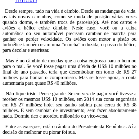
11/11/2015
Desde sempre, tudo na vida é câmbio. Desde as mudanças de vida,
os tais novos caminhos, como se muda de posição várias vezes
quando dorme, e também troca de parceira(o). Até nos carros e
aviões a hélice existe câmbio. Neste caso, você ou a caixa
automática do seu automóvel precisam cambiar de marcha para
ganhar ou perder velocidade. Os aviões com motor a pistão ou
turboélice também usam uma “marcha” reduzida, o passo do hélice,
para decolar e aterrissar.
Mas é no câmbio de moedas que a coisa engrossa para o bem ou
para o mal. Se você fosse pagar uma dívida de US$ 10 milhões no
final do ano passado, teria que desembolsar em torno de R$ 27
milhões para honrar o compromisso. Mas se fosse agora, a conta
aumentaria para quase R$ 40 milhões.
Não fique triste. Pense grande. Se em vez de pagar você tivesse a
receber os mesmos US$ 10 milhões, em 2014 sua conta engordaria
em R$ 27 milhões; hoje, seu ganho subiria para cerca de R$ 38
milhões. E sem cambiar de investimento, sem fazer absolutamente
nada. Dormiu rico e acordou milionário ou vice-versa.
Entre as exceções, está o câmbio do Presidente da República. Aí a
decisão de melhorar ou piorar foi sua.