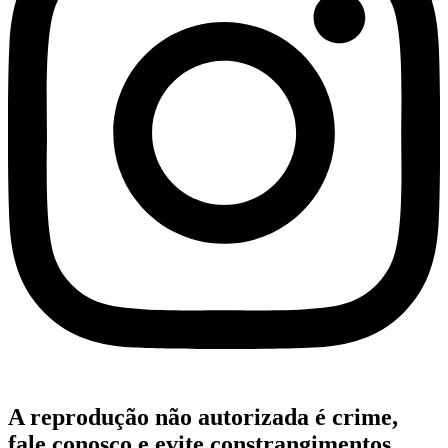
A reprodução não autorizada é crime,
fale conosco e evite constrangimentos.