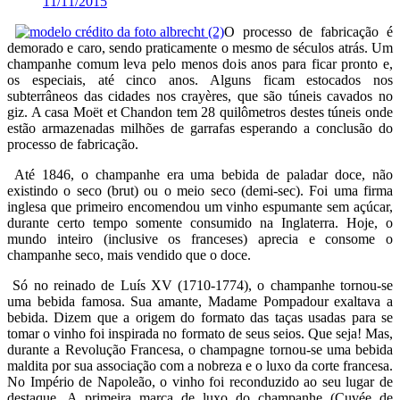
11/11/2015
O processo de fabricação é
demorado e caro, sendo praticamente o mesmo de séculos atrás. Um
champanhe comum leva pelo menos dois anos para ficar pronto e,
os especiais, até cinco anos. Alguns ficam estocados nos
subterrâneos das cidades nos crayères, que são túneis cavados no
giz. A casa Moët et Chandon tem 28 quilômetros destes túneis onde
estão armazenadas milhões de garrafas esperando a conclusão do
processo de fabricação.
Até 1846, o champanhe era uma bebida de paladar doce, não
existindo o seco (brut) ou o meio seco (demi-sec). Foi uma firma
inglesa que primeiro encomendou um vinho espumante sem açúcar,
durante certo tempo somente consumido na Inglaterra. Hoje, o
mundo inteiro (inclusive os franceses) aprecia e consome o
champanhe seco, mais vendido que o doce.
Só no reinado de Luís XV (1710-1774), o champanhe tornou-se
uma bebida famosa. Sua amante, Madame Pompadour exaltava a
bebida. Dizem que a origem do formato das taças usadas para se
tomar o vinho foi inspirada no formato de seus seios. Que seja! Mas,
durante a Revolução Francesa, o champagne tornou-se uma bebida
maldita por sua associação com a nobreza e o luxo da corte francesa.
No Império de Napoleão, o vinho foi reconduzido ao seu lugar de
destaque. A primeira marca de luxo do champanhe (Cuvée de