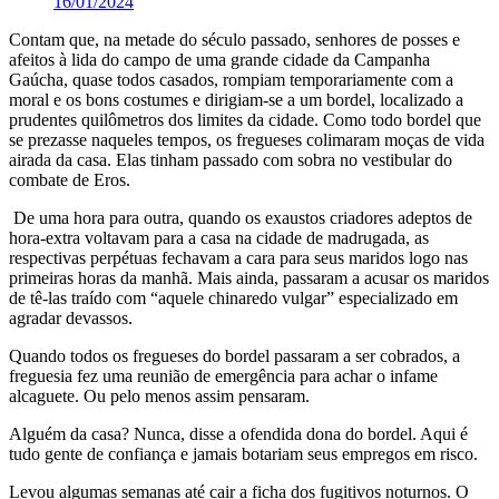
16/01/2024
Contam que, na metade do século passado, senhores de posses e
afeitos à lida do campo de uma grande cidade da Campanha
Gaúcha, quase todos casados, rompiam temporariamente com a
moral e os bons costumes e dirigiam-se a um bordel, localizado a
prudentes quilômetros dos limites da cidade. Como todo bordel que
se prezasse naqueles tempos, os fregueses colimaram moças de vida
airada da casa. Elas tinham passado com sobra no vestibular do
combate de Eros.
De uma hora para outra, quando os exaustos criadores adeptos de
hora-extra voltavam para a casa na cidade de madrugada, as
respectivas perpétuas fechavam a cara para seus maridos logo nas
primeiras horas da manhã. Mais ainda, passaram a acusar os maridos
de tê-las traído com “aquele chinaredo vulgar” especializado em
agradar devassos.
Quando todos os fregueses do bordel passaram a ser cobrados, a
freguesia fez uma reunião de emergência para achar o infame
alcaguete. Ou pelo menos assim pensaram.
Alguém da casa? Nunca, disse a ofendida dona do bordel. Aqui é
tudo gente de confiança e jamais botariam seus empregos em risco.
Levou algumas semanas até cair a ficha dos fugitivos noturnos. O