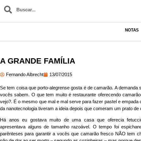
NOTAS
A GRANDE FAMÍLIA
Fernando Albrecht
13/07/2015
Se tem coisa que porto-alegrense gosta é de camarão. A demanda s
vocês sabem. O que tem muito é restaurante oferecendo camarão
vejo?. É o mesmo que mal e mal serve para fazer pastel e empada 
da nanotecnologia tiveram a ideia depois que comeram um prato de
Há anos eu gostava muito de uma casa que oferecia fetucci
apresentava alguns de tamanho razoável. O tempo foi espichan
parênteses para garantir a vocês que camarão fresco NÃO tem che
não de dor ao ser morto – segundo as cozinheiras – mas porque des