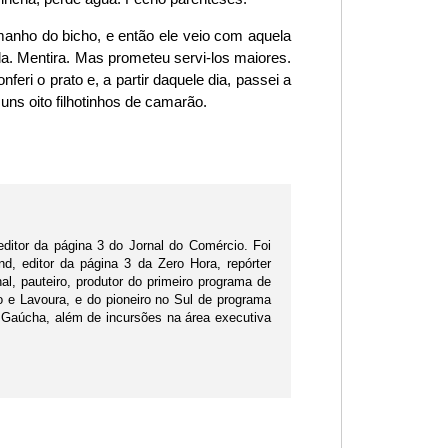
manho do bicho, e então ele veio com aquela
a. Mentira. Mas prometeu servi-los maiores.
ri o prato e, a partir daquele dia, passei a
ns oito filhotinhos de camarão.
editor da página 3 do Jornal do Comércio. Foi
d, editor da página 3 da Zero Hora, repórter
nal, pauteiro, produtor do primeiro programa de
po e Lavoura, e do pioneiro no Sul de programa
 Gaúcha, além de incursões na área executiva