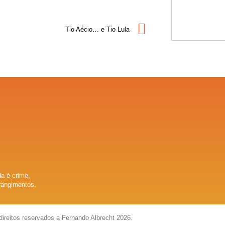
Tio Aécio… e Tio Lula
a é crime,
rangimentos.
direitos reservados a Fernando Albrecht 2026.