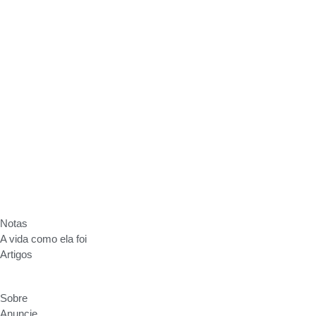
Sobre
Anuncie
Fale conosco
Política de Privacidade
Notas
A vida como ela foi
Artigos
Sobre
Anuncie