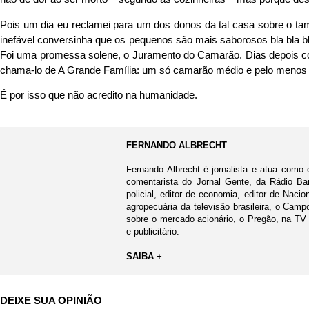
Pois um dia eu reclamei para um dos donos da tal casa sobre o ta
inefável conversinha que os pequenos são mais saborosos bla bla bl
Foi uma promessa solene, o Juramento do Camarão. Dias depois confe
chama-lo de A Grande Família: um só camarão médio e pelo menos u
É por isso que não acredito na humanidade.
FERNANDO ALBRECHT
Fernando Albrecht é jornalista e atua como 
comentarista do Jornal Gente, da Rádio Ban
policial, editor de economia, editor de Nacio
agropecuária da televisão brasileira, o Cam
sobre o mercado acionário, o Pregão, na TV
e publicitário.
SAIBA +
DEIXE SUA OPINIÃO