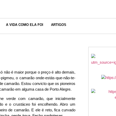
A VIDA COMO ELA FOI
ARTIGOS
ó não é maior porque o preço é alto demais,
-pigmeu, o camarão onde-estás-que-não-te-
de camarão. Estou convicto que os pioneiros
 camarão em alguma casa de Porto Alegre.
ne verde com camarão, que inicialmente
do e o crustáceo foi encolhendo. Abro um
iro de camarão. E ele é reto, fica curvado
incha, perde água. Fecho parênteses.